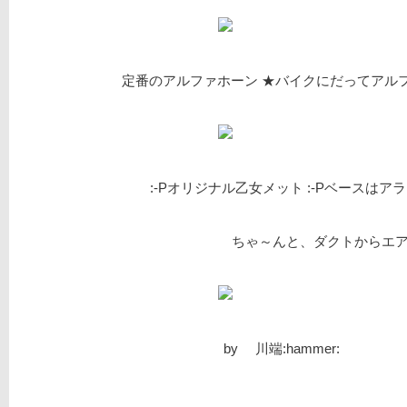
定番のアルファホーン ★バイクにだってアルファ
:-Pオリジナル乙女メット :-Pベースはアライの
ちゃ～んと、ダクトからエア入ります
by 川端:hammer: