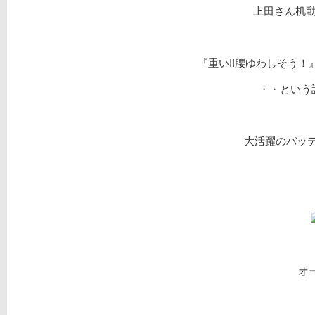
上田さん机動
『重い!!腰ゆわしそう
・・という
大活躍のバッテ
オー