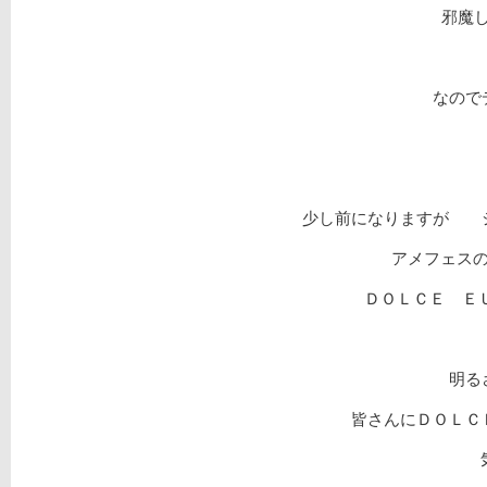
邪魔し
なので
少し前になりますが シ
アメフェス
ＤＯＬＣＥ ＥＵ
明る
皆さんにＤＯＬＣ