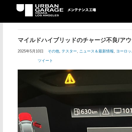
UG メンテナンス工場
マイルドハイブリッドのチャージ不良/アウ
2025年5月10日
その他
,
テスター
,
ニュース＆最新情報
,
ヨーロッ
ツイート