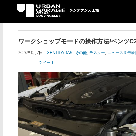
UG メンテナンス工場
ワークショップモードの操作方法/ベンツC2
2025年6月7日
XENTRY/DAS
,
その他
,
テスター
,
ニュース＆最新
ツイート