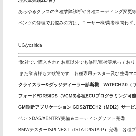
理入庫実績227
台）
あらゆるクラスの各種故障診断や各種コーディング変更
ベンツの修理でお悩みの方は、ユーザー様/業者様問わず
UG/yoshida
*弊社でご購入されたお車以外でも修理/車検等承ってお
また業者様も大歓迎です 各種専用テスター及び整備マ
クライスラー&ダッジディーラー診断機 WiTECH2.0（
フォードFDRS/
IDS（VCM3)
各種ECUプログラミング可能/
GM診断アプリケーション GDS2/TECH2（MDI2）サ
ベンツDAS/XENTRY完備＆コーディングソフト完備
BMWテスターISPI NEXT（ISTA-D/ISTA-P）完備