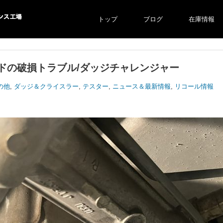
トップ
ブログ
在庫情報
ス工場
ドの破損トラブル/ダッジチャレンジャー
の他
,
ダッジ＆クライスラー
,
テスター
,
ニュース＆最新情報
,
リコール情報