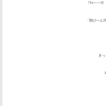
「ｷｬ～～!
「助けへん!
きっ