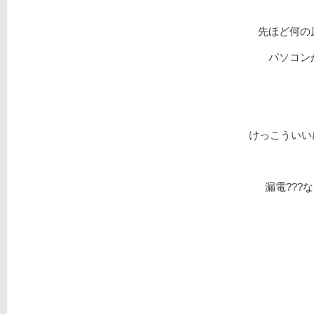
先ほど何の
パソコンが
けっこういい感
漏電???