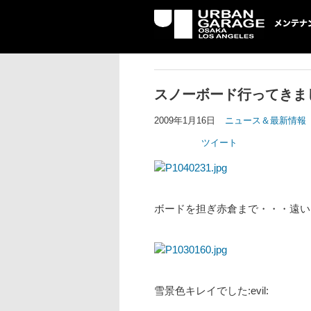
UG メンテナン
スノーボード行ってきま
2009年1月16日
ニュース＆最新情報
ツイート
ボードを担ぎ赤倉まで・・・遠い・
雪景色キレイでした:evil: