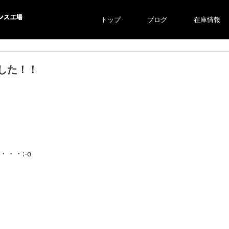
トップ
ブログ
在庫情報
ス工場
した！！
・・:-o