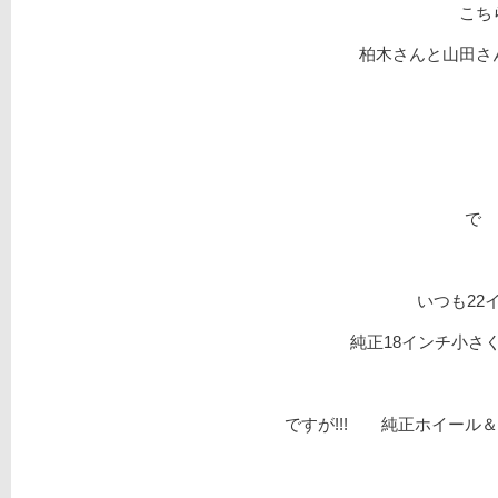
こち
柏木さんと山田さ
で 
いつも22
純正18インチ小さ
ですが!!! 純正ホイール＆タ