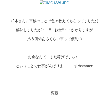
柏木さんに車検のことで色々教えてもらってました;-)
解決しましたが・・!! お金!!・・かかりますが
払う価値あるくらい車って便利:-)
お金なんて また稼げばぃぃ♪
とぃぅことで仕事がんばりま———す:hammer:
齊藤