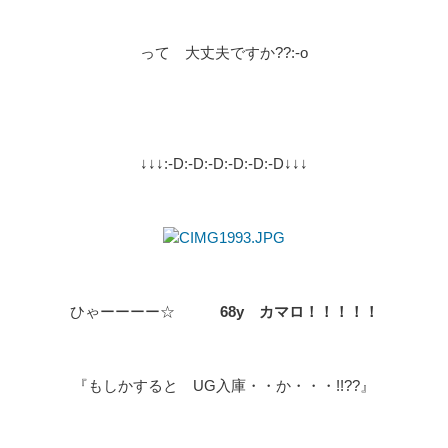
って 大丈夫ですか??:-o
↓↓↓:-D:-D:-D:-D:-D:-D↓↓↓
ひゃーーーー☆
68y カマロ！！！！！
『もしかすると UG入庫・・か・・・!!??』