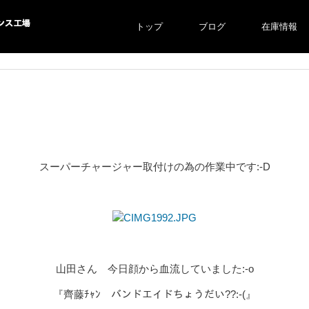
トップ
ブログ
在庫情報
ス工場
スーパーチャージャー取付けの為の作業中です:-D
山田さん 今日顔から血流していました:-o
『齊藤ﾁｬﾝ バンドエイドちょうだい??:-(』