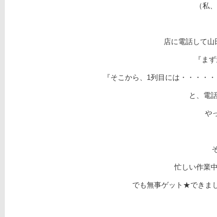
（私、
店に電話して山
『まず
『そこから、1列目には・・・・・
と、電
やっ
そ
忙しい作業
でも無事ゲット★できまし