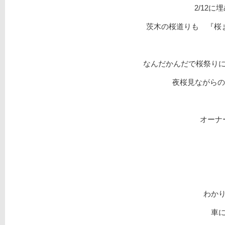
2/12
茨木の桜道りも 『桜ま
なんだかんだで桜祭りに
夜桜見ながらのビ
オーナ
わか
車に