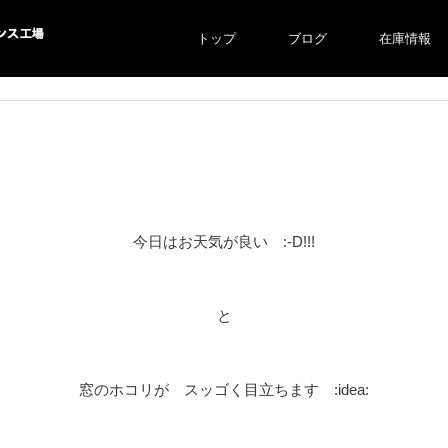
トップ
ブログ
在庫情報
ス工場
今日はお天気が良い :-D!!!
と
窓のホコリが スッゴく目立ちます :idea: