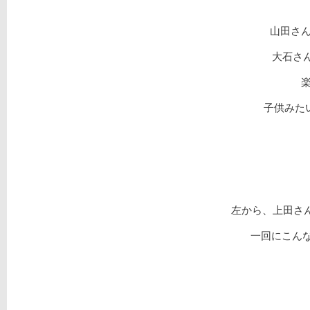
山田さ
大石さ
子供みた
左から、上田さ
一回にこんな