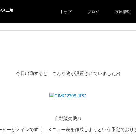
トップ
ブログ
在庫情報
ス工場
今日出勤すると こんな物が設置されていました;-)
自動販売機♪♪
ーヒーがメインです:-) メニュー表を作成しようという予定でおり