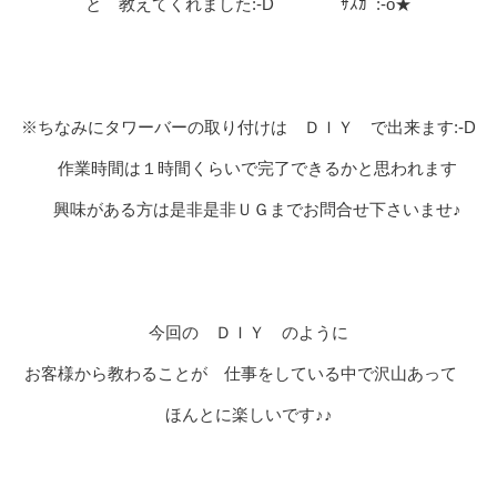
と 教えてくれました:-D ｻｽｶﾞ:-o★
※ちなみにタワーバーの取り付けは ＤＩＹ で出来ます:-D
作業時間は１時間くらいで完了できるかと思われます
興味がある方は是非是非ＵＧまでお問合せ下さいませ♪
今回の ＤＩＹ のように
お客様から教わることが 仕事をしている中で沢山あって
ほんとに楽しいです♪♪