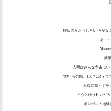
昨日の夜おもしろいTVがなく
あ～～
Dis
簡
人間はみんな宇宙にい
700年もの間、1人？1台？
お腹に鉄くずを入
イヴとゆうピカピカ
ボロボロの地球