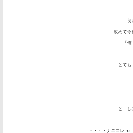
良
改めて今
『俺
とても
と し
・・・・ナニコレ:-