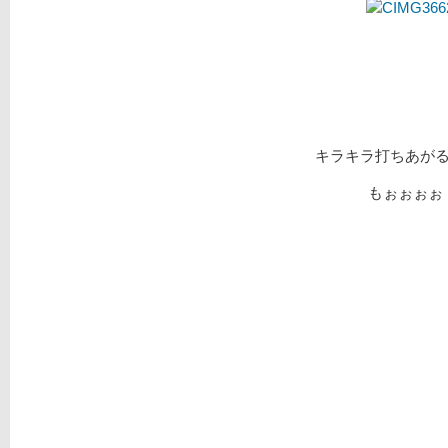
キラキラ打ちあが
もぉぉぉぉ