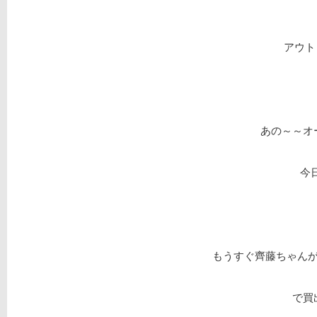
アウト
あの～～オ
今
もうすぐ齊藤ちゃん
で買