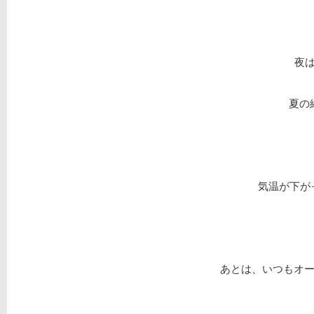
夜
夏の
気温が下が
あとは、いつもオーナ