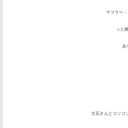
マフラー・
っと
あ
大石さんとコソコソ