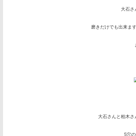
大石さ
磨きだけでも出来ま
大石さんと柏木さ
5穴