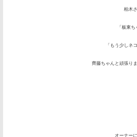
柏木
「板東ち
「もう少しネ
齊藤ちゃんと頑張り
オーナー