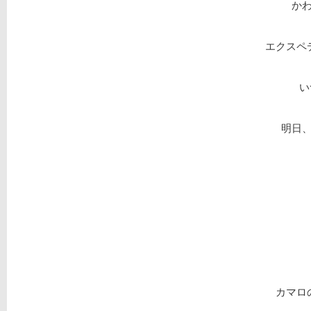
か
エクスペ
い
明日
カマロ