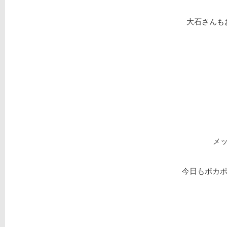
大石さんも
メ
今日もポカポ