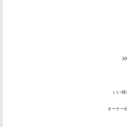
3
いい感
オーナー様