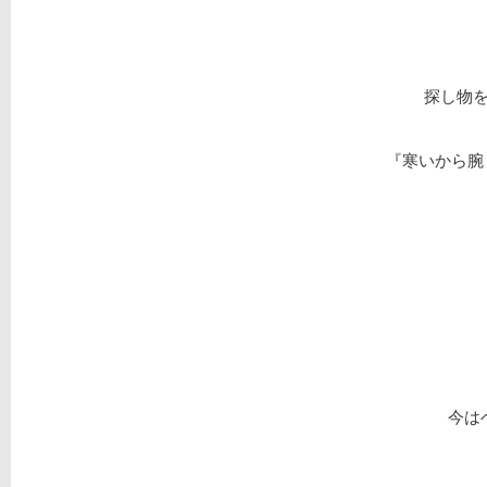
探し物
『寒いから腕
今は