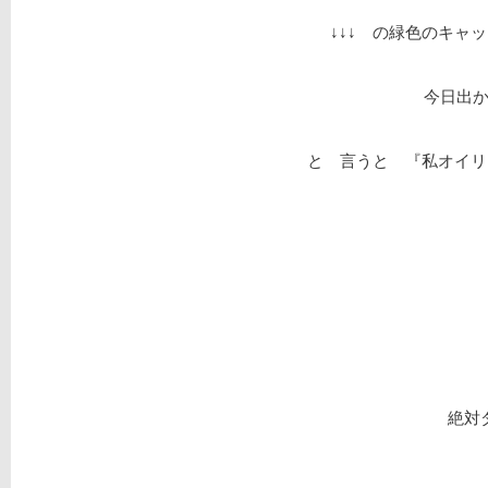
↓↓↓ の緑色のキャ
今日出
と 言うと 『私オイリ
絶対