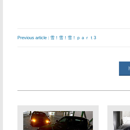
Previous article : 雪！雪！雪！ｐａｒｔ3