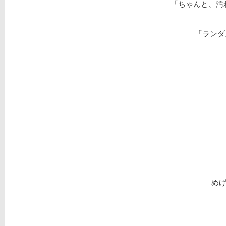
「ちゃんと、汚
「ランダ
めげ