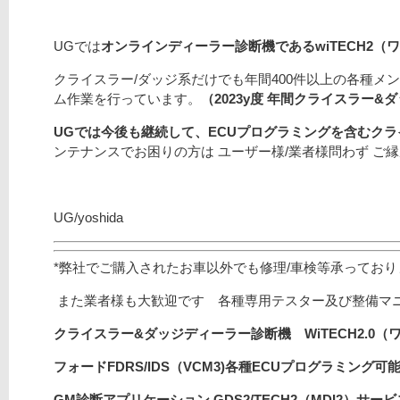
UGでは
オンラインディーラー診断機であるwiTECH2（
クライスラー/ダッジ系だけでも年間400件以上の各種メ
ム作業を行っています。
（2023y度 年間クライスラー&
UGでは今後も継続して、ECUプログラミングを含むク
ンテナンスでお困りの方は ユーザー様/業者様問わず ご
UG/yoshida
*弊社でご購入されたお車以外でも修理/車検等承ってお
また業者様も大歓迎です 各種専用テスター及び整備マ
クライスラー&ダッジディーラー診断機 WiTECH2.0（
フォードFDRS/
IDS（VCM3)
各種ECUプログラミング可能/
GM診断アプリケーション GDS2/TECH2（MDI2）サ