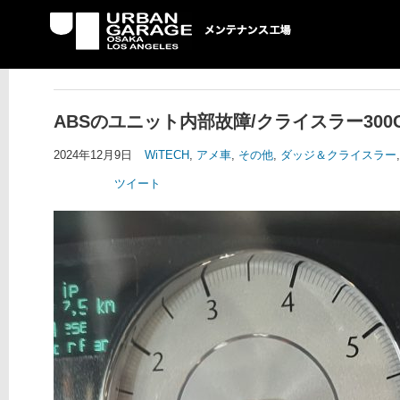
UG メンテナンス工場
ABSのユニット内部故障/クライスラー300
2024年12月9日
WiTECH
,
アメ車
,
その他
,
ダッジ＆クライスラー
ツイート