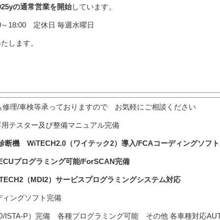
025yの通常営業を開始
しています。
00～18:00 定休日 毎週水曜日
いたします。
も修理/車検等承っておりますので お気軽にご相談ください
専用テスター及び整備マニュアル完備
機 WiTECH2.0（ワイテック2）導入/FCAコーディングソフ
ECUプログラミング可能/ForSCAN完備
/TECH2（MDI2）サービスプログラミングシステム対応
ーディングソフト完備
TA-D/ISTA-P）完備 各種プログラミング可能 その他 各車種対応A