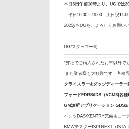
本日
6日午前10時より、UGでは2
平日10:00～19:00 土日祝11:
2025yもUGを、よろしくお願い
UG/スタッフ一同
*弊社でご購入されたお車以外で
また業者様も大歓迎です 各種
クライスラー&ダッジディーラー診断
フォードFDRS/
IDS（VCM3)
各種
GM診断アプリケーション GDS2
ベンツDAS/XENTRY完備＆コ
BMWテスターISPI NEXT（IS