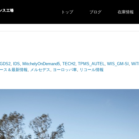
トップ
ブログ
在庫情報
ス工場
GDS2
,
IDS
,
MitchelyOnDemand5
,
TECH2
,
TPMS_AUTEL
,
WIS_GM-SI
,
WiT
ース＆最新情報
,
メルセデス
,
ヨーロッパ車
,
リコール情報