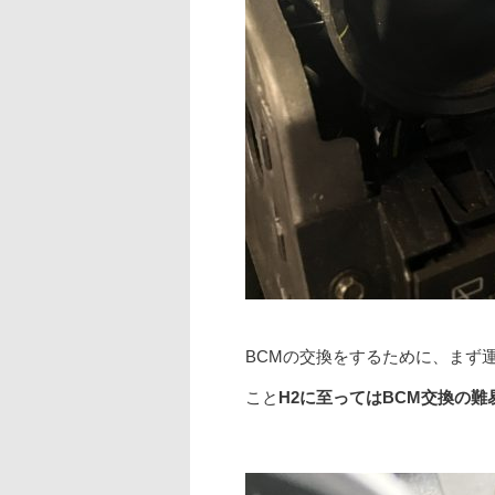
BCMの交換をするために、まず
こと
H2に至ってはBCM交換の