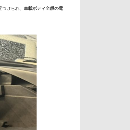
置づけられ、
車載ボディ全般の電