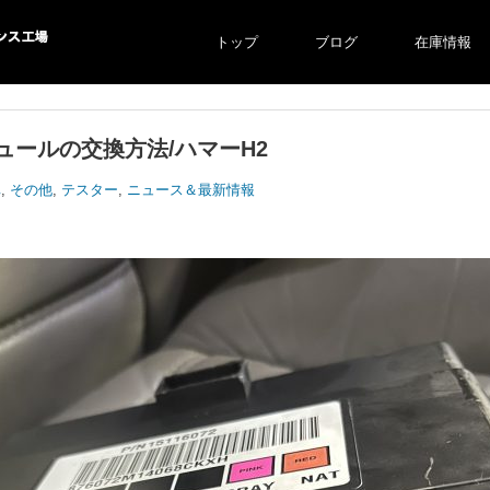
トップ
ブログ
在庫情報
ス工場
ュールの交換方法/ハマーH2
車
,
その他
,
テスター
,
ニュース＆最新情報