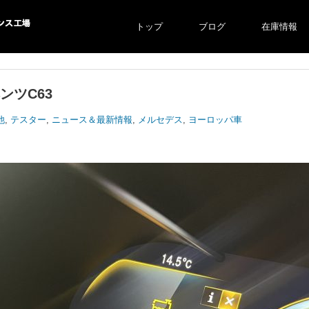
トップ
ブログ
在庫情報
ス工場
ンツC63
他
,
テスター
,
ニュース＆最新情報
,
メルセデス
,
ヨーロッパ車