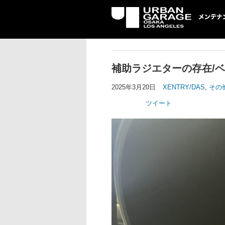
UG メンテナン
補助ラジエターの存在/ベ
2025年3月20日
XENTRY/DAS
,
その
ツイート