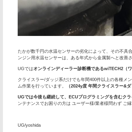
たかが数千円の水温センサーの劣化によって、その不具合
ンジン用水温センサーは、ある年式から金属製へと改善
UGでは
オンラインディーラー診断機であるwiTECH2（
クライスラー/ダッジ系だけでも年間400件以上の各種メ
ム作業を行っています。
（2024y度 年間クライスラー&
UGでは今後も継続して、ECUプログラミングを含むク
ンテナンスでお困りの方は ユーザー様/業者様問わず ご
UG/yoshida