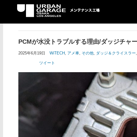
UG メンテナンス工場
PCMが水没トラブルする理由/ダッジチャ
2025年6月19日
WiTECH
,
アメ車
,
その他
,
ダッジ＆クライスラー
ツイート