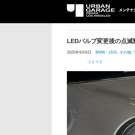
UG メンテナン
LEDバルブ変更後の点滅
2025年9月6日
BMW ISIS
,
その他
,
ツイート