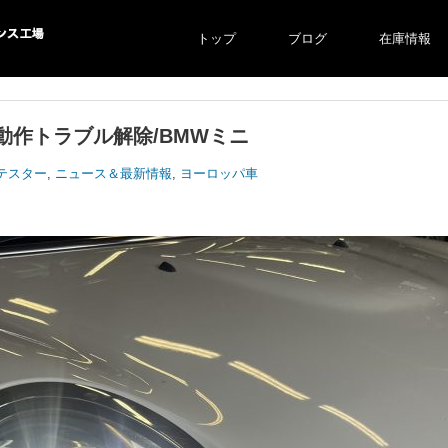
トップ
ブログ
在庫情報
ス工場
動作トラブル解除/BMWミニ
テスター
,
ニュース＆最新情報
,
ヨーロッパ車