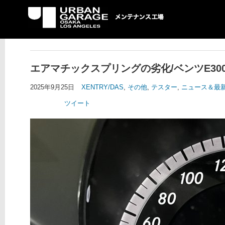
UG メンテナンス工場
エアマチックスプリングの劣化/ベンツE30
2025年9月25日
XENTRY/DAS
,
その他
,
テスター
,
ニュース＆最
ツイート