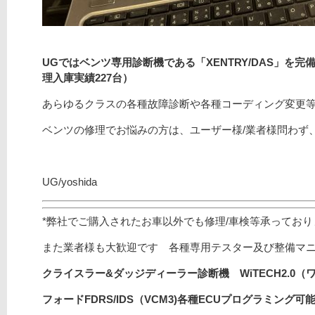
UGではベンツ専用診断機である「XENTRY/DAS」を
理入庫実績227
台）
あらゆるクラスの各種故障診断や各種コーディング変更
ベンツの修理でお悩みの方は、ユーザー様/業者様問わず
UG/yoshida
*弊社でご購入されたお車以外でも修理/車検等承ってお
また業者様も大歓迎です 各種専用テスター及び整備マ
クライスラー&ダッジディーラー診断機 WiTECH2.0（
フォードFDRS/
IDS（VCM3)
各種ECUプログラミング可能/