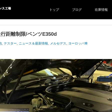
トップ
ブログ
在庫情報
ス工場
走行距離制限/ベンツE350d
他
,
テスター
,
ニュース＆最新情報
,
メルセデス
,
ヨーロッパ車