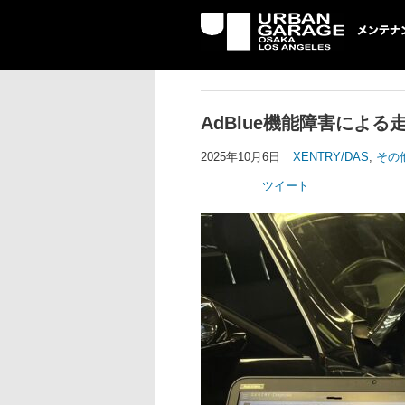
UG メンテナン
AdBlue機能障害による
2025年10月6日
XENTRY/DAS
,
その
ツイート