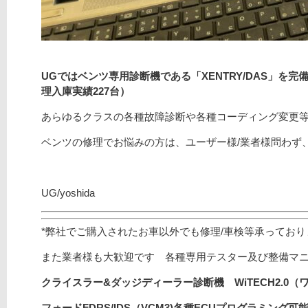
UGではベンツ専用診断機である「XENTRY/DAS」を
理入庫実績227
台）
あらゆるクラスの各種故障診断や各種コーディング変更
ベンツの修理でお悩みの方は、ユーザー様/業者様問わず
UG/yoshida
*弊社でご購入されたお車以外でも修理/車検等承ってお
また業者様も大歓迎です 各種専用テスター及び整備マ
クライスラー&ダッジディーラー診断機 WiTECH2.0（
フォードFDRS/
IDS（VCM3)
各種ECUプログラミング可能/