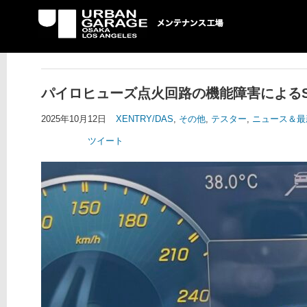
UG メンテナンス工場
パイロヒューズ点火回路の機能障害によるSR
2025年10月12日
XENTRY/DAS
,
その他
,
テスター
,
ニュース＆最
ツイート