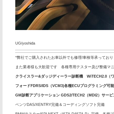
UG/yoshida
*弊社でご購入されたお車以外でも修理/車検等承ってお
また業者様も大歓迎です 各種専用テスター及び整備マ
クライスラー&ダッジディーラー診断機 WiTECH2.0（
フォードFDRS/
IDS（VCM3)
各種ECUプログラミング可能/
GM診断アプリケーション GDS2/TECH2（MDI2）サ
ベンツDAS/XENTRY完備＆コーディングソフト完備
BMWテスターISPI NEXT（ISTA-D/ISTA-P）完備 