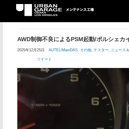
UG メンテナンス工場
AWD制御不良によるPSM起動/ポルシェカ
2025年12月25日
AUTEL/MaxiDAS
,
その他
,
テスター
,
ニュース
ツイート