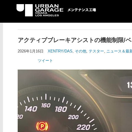
UG メンテナンス工場
アクティブブレーキアシストの機能制限/ベン
2026年1月16日
XENTRY/DAS
,
その他
,
テスター
,
ニュース＆最
ツイート