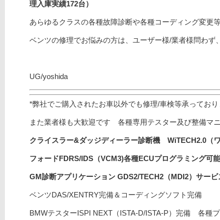
理入庫実績172
台）
あらゆるクラスの各種故障診断や各種コーディング変更
ベンツの修理でお悩みの方は、ユーザー様/業者様問わず
UG/yoshida
*弊社でご購入されたお車以外でも修理/車検等承ってお
また業者様も大歓迎です 各種専用テスター及び整備マ
クライスラー&ダッジディーラー診断機 WiTECH2.0（
フォードFDRS/
IDS（VCM3)
各種ECUプログラミング可能/
GM診断アプリケーション GDS2/TECH2（MDI2）サ
ベンツDAS/XENTRY完備＆コーディングソフト完備
BMWテスターISPI NEXT（ISTA-D/ISTA-P）完備 