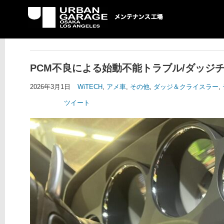
UG メンテナンス工場
PCM不良による始動不能トラブル/ダッジ
2026年3月1日
WiTECH
,
アメ車
,
その他
,
ダッジ＆クライスラー
,
ツイート